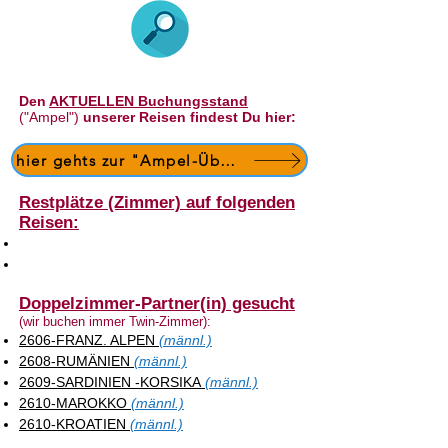
Den
AKTUELLEN Buchungsstand
(
"
Ampel")
unserer Reisen findest Du hier:
hier gehts zur "Ampel-Übersicht"
Restplätze (Zimmer) auf folgenden
Reisen:
Doppelzimmer-Partner(in) gesucht
(wir buchen immer Twin-Zimmer):
​2606-FRANZ. ALPEN
(männl.)
​2608-RUMÄNIEN
(männl.)
​2609-SARDINIEN -KORSIKA
(männl.)
​2610-MAROKKO
(männl.)
2610-KROATIEN
(männl.)