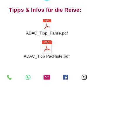
Tipps & Infos für die Reise:
ADAC_Tipp_Fähre.pdf
ADAC_Tipp Packliste.pdf
Anschrift:
P
egasus
M
otorradreisen
Inh. Petra Sauermilch
Am Schlangenholt 48a
D-46240 Bottrop
Mobil:
+49 (0)176-700 63 626
Email:
pegasus-motorradreise
n(at)gmx.
de
Homepage:
www.pegasus-motorradreisen.com