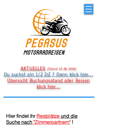
AKTUELLES
(
S
t
an
d 22
.06.
2026
)
Du suchst ein 1/2 DZ ? Dann klick hier...
Übersicht Buchungsstand aller Reisen
klick hier...
Hier findet ihr
Restplätze
und die
Suche nach
"Zimmerpartnern"
!