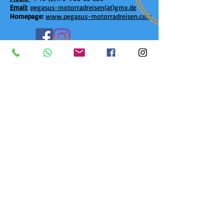
Email:
pegasus-motorradreise
n(at)gmx.
de
Homepage:
www.pegasus-motorradreisen.com
Schnellzugriff:
Übersicht Reisen 2026/2027
Restplätze
&
Aktuelles
Unsere Reiseinfos
Gruppenfahrregeln
Fotogalerie
Kontakt
Geschenk-Gutschein
Reiseversicherung
Über uns
Gästebuch
AGB
Datenschutz
Impressum