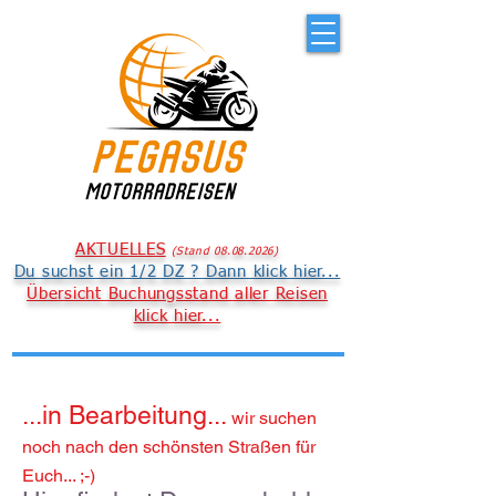
AKTUELLES
(
S
t
an
d 08
.08.
2026
)
Du suchst ein 1/2 DZ ? Dann klick hier...
Übersicht Buchungsstand aller Reisen
klick hier...
...in Bearbeitung...
wir suchen
noch nach den schönsten Straßen für
Euch... ;-)