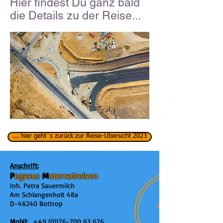
Hier findest Du ganz bald
die Details zu der Reise...
... hier geht´s zurück zur Reise-Übersicht 2023
Anschrift:
P
egasus
M
otorradreisen
Inh. Petra Sauermilch
Am Schlangenholt 48a
D-46240 Bottrop
Mobil:
+49 (0)176-700 63 626