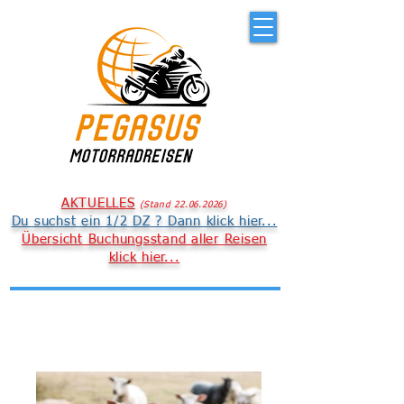
AKTUELLES
(
S
t
an
d 22
.06.
2026
)
Du suchst ein 1/2 DZ ? Dann klick hier...
Übersicht Buchungsstand aller Reisen
klick hier...