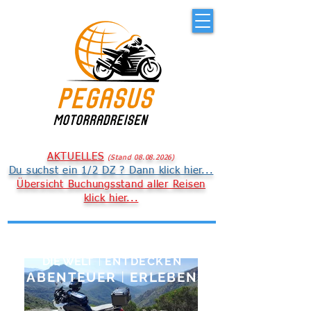
AKTUELLES
(
S
t
an
d 08
.08.
2026
)
Du suchst ein 1/2 DZ ? Dann klick hier...
Übersicht Buchungsstand aller Reisen
klick hier...
DIE WELT
ENTDECKEN
|
ABENTEUER
ERLEBEN
|